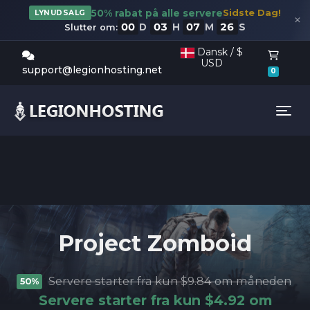
50% rabat på alle servere
Sidste Dag!
LYNUDSALG
×
00
03
07
26
D
H
M
S
Slutter om:
Dansk / $
USD
Bestil
support@legionhosting.net
0
Tog
Project Zomboid
Servere starter fra kun $9.84 om måneden
50%
Servere starter fra kun $4.92 om