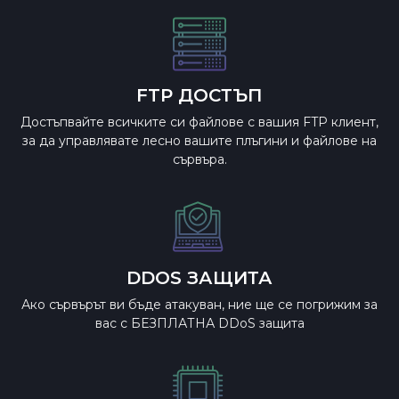
FTP ДОСТЪП
Достъпвайте всичките си файлове с вашия FTP клиент,
за да управлявате лесно вашите плъгини и файлове на
сървъра.
DDOS ЗАЩИТА
Ако сървърът ви бъде атакуван, ние ще се погрижим за
вас с БЕЗПЛАТНА DDoS защита