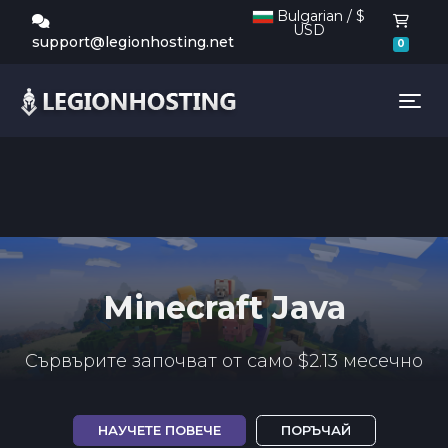
Bulgarian / $
USD
Коли
support@legionhosting.net
0
Tog
Minecraft Java
Сървърите започват от само $2.13 месечно
НАУЧЕТЕ ПОВЕЧЕ
ПОРЪЧАЙ