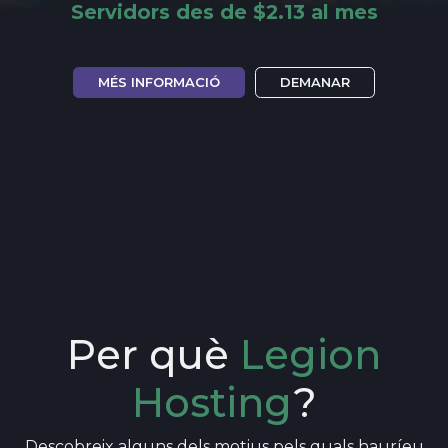
Servidors des de $2.13 al mes
MÉS INFORMACIÓ
DEMANAR
Per què
Legion
Hosting
?
Descobreix alguns dels motius pels quals hauríeu