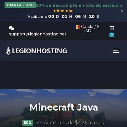
50% de descompte en tots els servidors
OFERTA FLASH
×
Últim dia!
00
01
06
19
D
H
M
S
Acaba en:
Català / $
USD
Carro
support@legionhosting.net
0
Tog
Minecraft Java
Servidors des de $4.26 al mes
50%