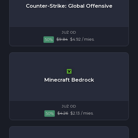
Counter-Strike: Global Offensive
JUŻ OD
$9.84
$4.92
/ mies.
50%
Minecraft Bedrock
JUŻ OD
$4.26
$2.13
/ mies.
50%