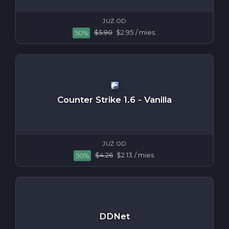
JUŻ OD
$5.90
$2.95
/ mies.
50%
Counter Strike 1.6 - Vanilla
JUŻ OD
$4.26
$2.13
/ mies.
50%
DDNet