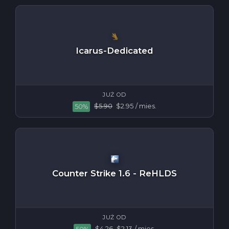
Icarus-Dedicated
JUŻ OD
$5.90
$2.95
/ mies.
50%
Counter Strike 1.6 - ReHLDS
JUŻ OD
$4.26
$2.13
/ mies.