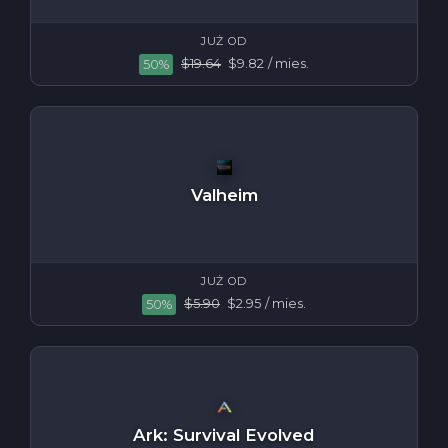
JUŻ OD
$19.64
$9.82
/ mies.
50%
Valheim
JUŻ OD
$5.90
$2.95
/ mies.
50%
Ark: Survival Evolved