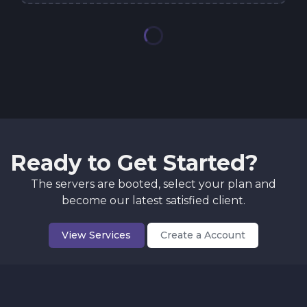
Clone Hero
JUŻ OD
$2.14
$1.07
/ mies.
50% OFF
Satisfactory
JUŻ OD