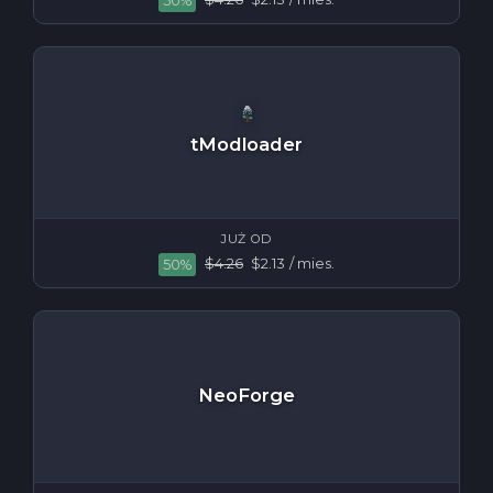
50%
tModloader
JUŻ OD
$4.26
$2.13
/ mies.
50%
NeoForge