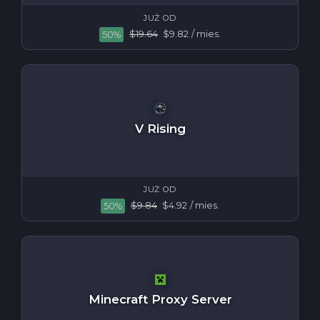
JUŻ OD
$19.64
$9.82
/ mies.
50%
V Rising
JUŻ OD
$9.84
$4.92
/ mies.
50%
Minecraft Proxy Server