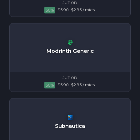
JUŻ OD
$5.90
$2.95
/ mies.
50%
Modrinth Generic
JUŻ OD
$5.90
$2.95
/ mies.
50%
Subnautica