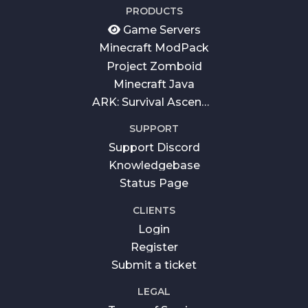
$15.72
$7.86
/ mies.
50% OFF
The 1.12.2 Pack
JUŻ OD
$9.84
$4.92
/ mies.
50% OFF
RedM