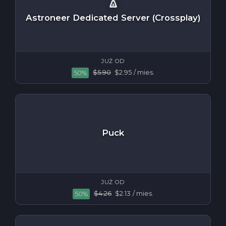
Astroneer Dedicated Server (Crossplay)
JUŻ OD
$5.90
$2.95
/ mies.
50%
Puck
JUŻ OD
$4.26
$2.13
/ mies.
50%