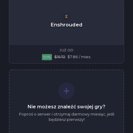
Enshrouded
JUŻ OD
$15.72
$7.86
/ mies.
50%
RageCOOP
JUŻ OD
$5.90
$2.95
/ mies.
50% OFF