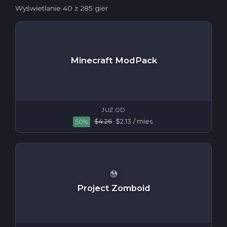
Wyświetlanie
80
z 285 gier
Minecraft ModPack
JUŻ OD
$4.26
$2.13
/ mies.
50%
Project Zomboid