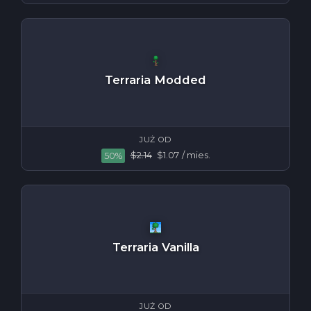
Terraria Modded
JUŻ OD
$2.14
$1.07
/ mies.
50%
Terraria Vanilla
JUŻ OD