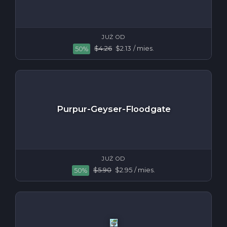
JUŻ OD
$4.26
$2.13
/ mies.
50%
Purpur-Geyser-Floodgate
JUŻ OD
$5.90
$2.95
/ mies.
50%