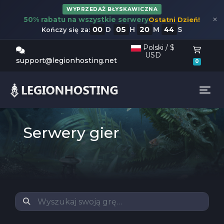
WYPRZEDAŻ BŁYSKAWICZNA
×
50% rabatu na wszystkie serwery
Ostatni Dzień!
00
05
20
43
D
H
M
S
Kończy się za:
Polski / $
USD
Koszy
support@legionhosting.net
0
Tog
Serwery gier