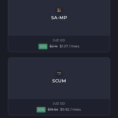
SA-MP
JUŻ OD
$2.14
$1.07
/ mies.
50%
SCUM
JUŻ OD
$19.64
$9.82
/ mies.
50%