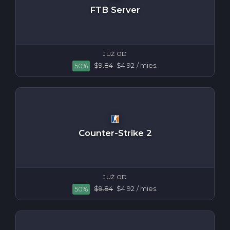
FTB Server
JUŻ OD
$9.84
$4.92
/ mies.
50%
Counter-Strike 2
JUŻ OD
$9.84
$4.92
/ mies.
50%