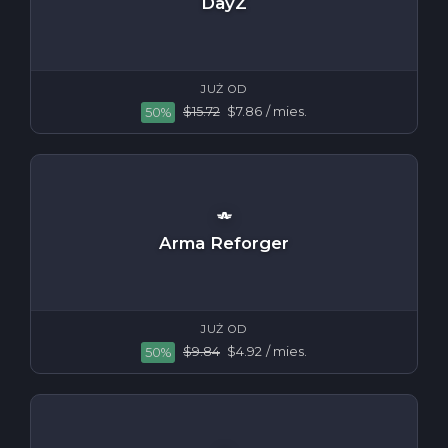
DayZ
JUŻ OD
$15.72
$7.86
/ mies.
50%
Arma Reforger
JUŻ OD
$9.84
$4.92
/ mies.
50%