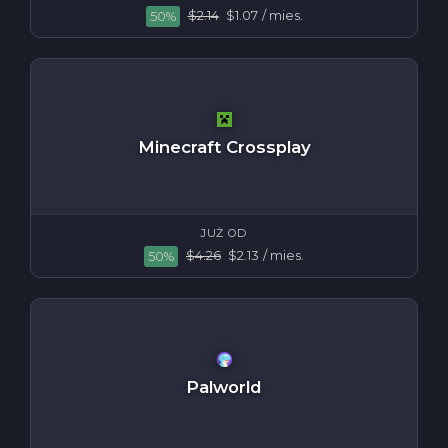
$2.14
$1.07
/ mies.
50%
Minecraft Crossplay
JUŻ OD
$4.26
$2.13
/ mies.
50%
Palworld