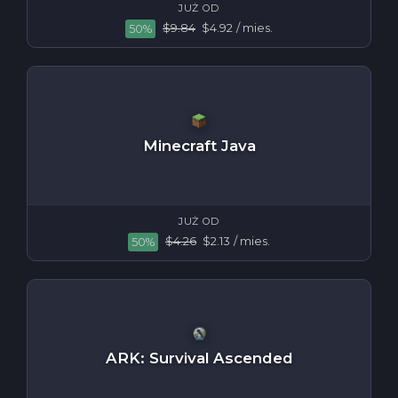
JUŻ OD
$9.84
$4.92
/ mies.
50%
Minecraft Java
JUŻ OD
$4.26
$2.13
/ mies.
50%
ARK: Survival Ascended