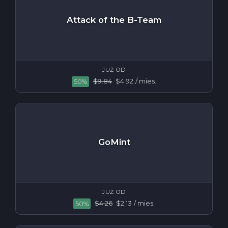
Attack of the B-Team
JUŻ OD
$9.84
$4.92
/ mies.
50%
GoMint
JUŻ OD
$4.26
$2.13
/ mies.
50%