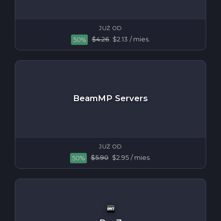
JUŻ OD
$4.26
$2.13
/ mies.
50%
BeamMP Servers
JUŻ OD
$5.90
$2.95
/ mies.
50%