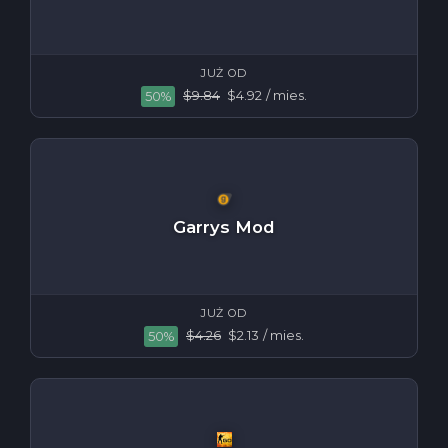
JUŻ OD
$9.84
$4.92
/ mies.
50%
Garrys Mod
JUŻ OD
$4.26
$2.13
/ mies.
50%