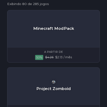
Exibindo
80
de 285 jogos
Minecraft ModPack
A PARTIR DE
$4.26
$2.13
/ mês
50%
Project Zomboid