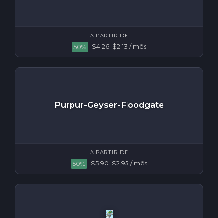
A PARTIR DE
$4.26
$2.13
/ mês
50%
Purpur-Geyser-Floodgate
A PARTIR DE
$5.90
$2.95
/ mês
50%