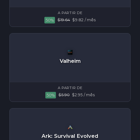
A PARTIR DE
$19.64
$9.82
/ mês
50%
Valheim
A PARTIR DE
$5.90
$2.95
/ mês
50%
Ark: Survival Evolved