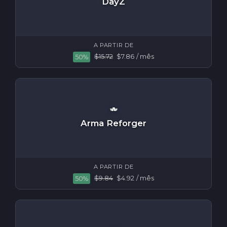
DayZ
A PARTIR DE
$15.72
$7.86
/ mês
50%
Arma Reforger
A PARTIR DE
$9.84
$4.92
/ mês
50%