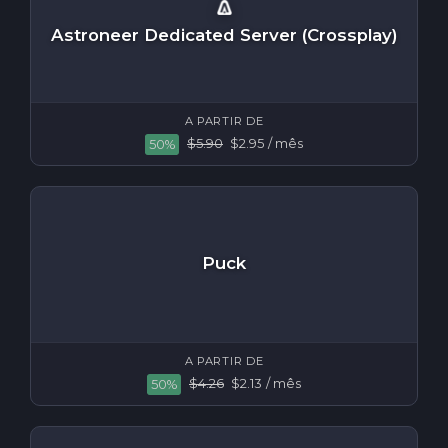
Astroneer Dedicated Server (Crossplay)
A PARTIR DE
$5.90
$2.95
/ mês
50%
Puck
A PARTIR DE
$4.26
$2.13
/ mês
50%