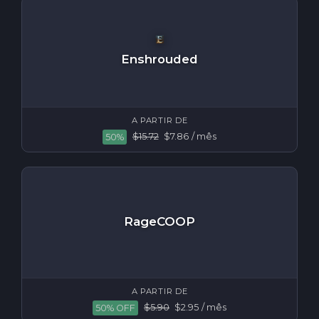
Enshrouded
A PARTIR DE
$15.72
$7.86
/ mês
50%
RageCOOP
A PARTIR DE
$5.90
$2.95
/ mês
50% OFF