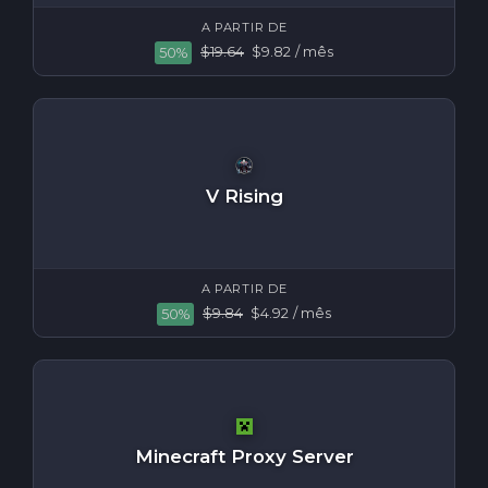
A PARTIR DE
$19.64
$9.82
/ mês
50%
V Rising
A PARTIR DE
$9.84
$4.92
/ mês
50%
Minecraft Proxy Server