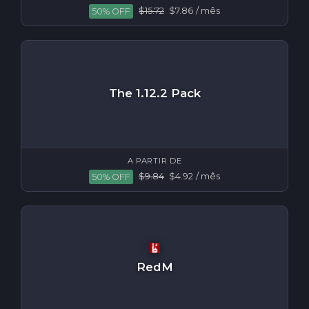
$15.72
$7.86
/ mês
50% OFF
The 1.12.2 Pack
A PARTIR DE
$9.84
$4.92
/ mês
50% OFF
RedM