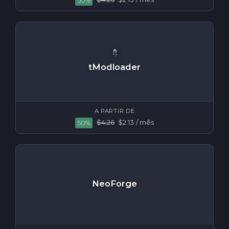
50%
tModloader
A PARTIR DE
$4.26
$2.13
/ mês
50%
NeoForge