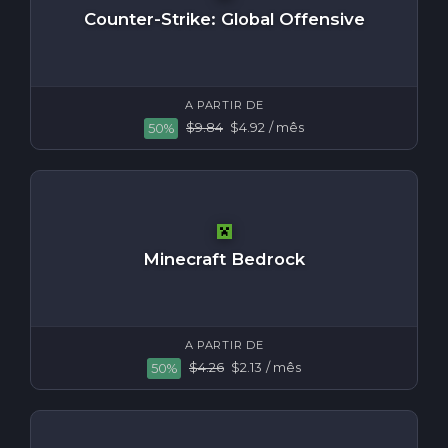
Counter-Strike: Global Offensive
A PARTIR DE
$9.84
$4.92
/ mês
50%
Minecraft Bedrock
A PARTIR DE
$4.26
$2.13
/ mês
50%