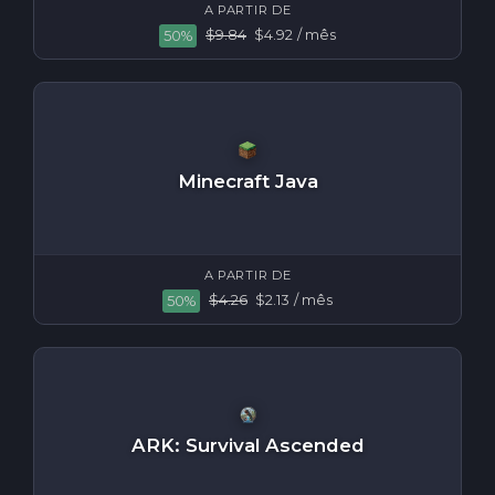
A PARTIR DE
$9.84
$4.92
/ mês
50%
Minecraft Java
A PARTIR DE
$4.26
$2.13
/ mês
50%
ARK: Survival Ascended