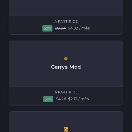
A PARTIR DE
$9.84
$4.92
/ mês
50%
Garrys Mod
A PARTIR DE
$4.26
$2.13
/ mês
50%