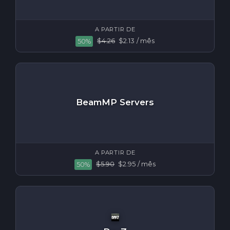
A PARTIR DE
$4.26
$2.13
/ mês
50%
BeamMP Servers
A PARTIR DE
$5.90
$2.95
/ mês
50%