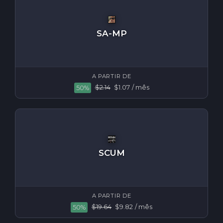
SA-MP
A PARTIR DE
$2.14
$1.07
/ mês
50%
SCUM
A PARTIR DE
$19.64
$9.82
/ mês
50%