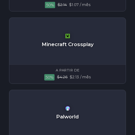
$2.14
$1.07
/ mês
50%
Minecraft Crossplay
A PARTIR DE
$4.26
$2.13
/ mês
50%
Palworld