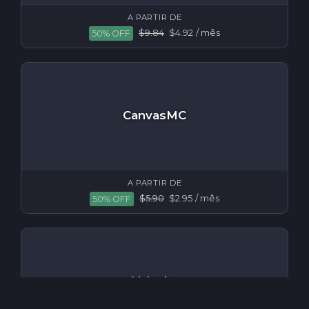
A PARTIR DE
$9.84
$4.92
/ mês
50% OFF
CanvasMC
A PARTIR DE
$5.90
$2.95
/ mês
50% OFF
Velocity