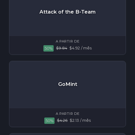
Attack of the B-Team
A PARTIR DE
$9.84
$4.92
/ mês
50%
GoMint
A PARTIR DE
$4.26
$2.13
/ mês
50%