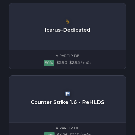
Icarus-Dedicated
A PARTIR DE
$5.90
$2.95
/ mês
50%
Counter Strike 1.6 - ReHLDS
A PARTIR DE
$4.26
$2.13
/ mês