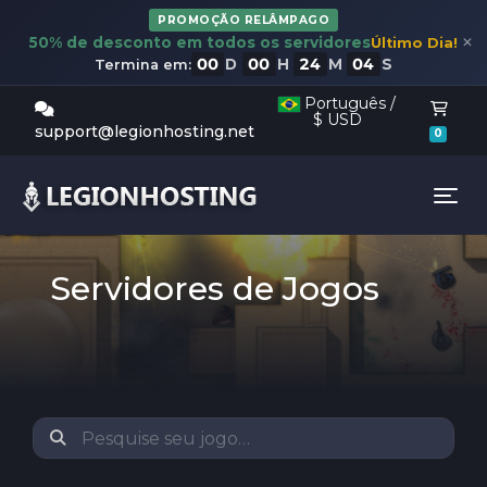
PROMOÇÃO RELÂMPAGO
×
50% de desconto em todos os servidores
Último Dia!
00
00
24
03
D
H
M
S
Termina em:
Português /
$ USD
Carr
support@legionhosting.net
0
Tog
Servidores de Jogos