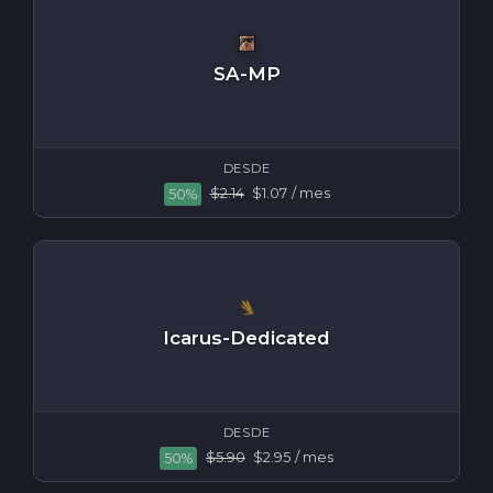
SA-MP
DESDE
$2.14
$1.07
/ mes
50%
Icarus-Dedicated
DESDE
$5.90
$2.95
/ mes
50%