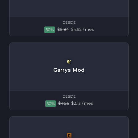
DESDE
$9.84
$4.92
/ mes
50%
Garrys Mod
DESDE
$4.26
$2.13
/ mes
50%