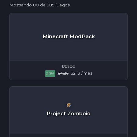
Mostrando
80
de 285 juegos
Minecraft ModPack
DESDE
$4.26
$2.13
/ mes
50%
Project Zomboid