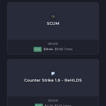
SCUM
DESDE
$19.64
$9.82
/ mes
50%
Counter Strike 1.6 - ReHLDS
DESDE
$4.26
$2.13
/ mes