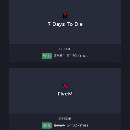
7 Days To Die
DESDE
$9.84
$4.92
/ mes
50%
FiveM
DESDE
$9.84
$4.92
/ mes
50%