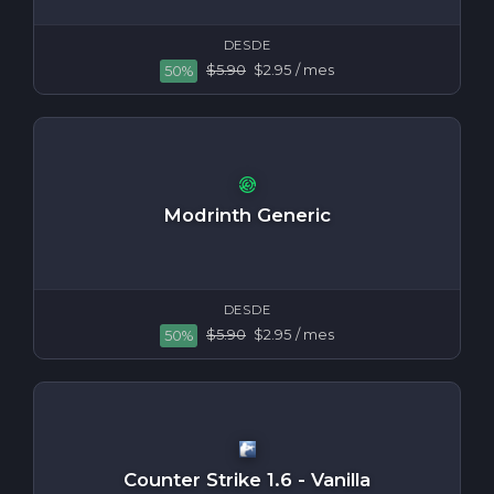
DESDE
$5.90
$2.95
/ mes
50%
Modrinth Generic
DESDE
$5.90
$2.95
/ mes
50%
Counter Strike 1.6 - Vanilla