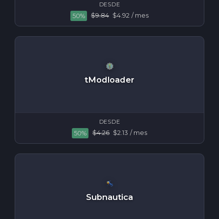
DESDE
$9.84
$4.92
/ mes
50%
tModloader
DESDE
$4.26
$2.13
/ mes
50%
Subnautica