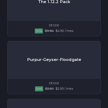
The 1.12.2 Pack
DESDE
$9.84
$4.92
/ mes
50%
Purpur-Geyser-Floodgate
DESDE
$5.90
$2.95
/ mes
50%