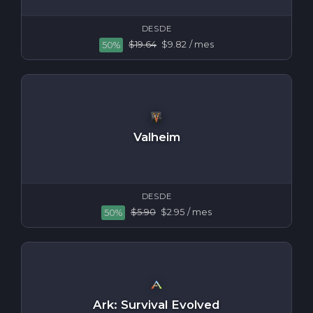
DESDE
$19.64
$9.82
/ mes
50%
Valheim
DESDE
$5.90
$2.95
/ mes
50%
Ark: Survival Evolved