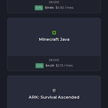
DESDE
$9.84
$4.92
/ mes
50%
Minecraft Java
DESDE
$4.26
$2.13
/ mes
50%
ARK: Survival Ascended