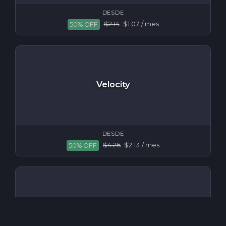
DESDE
$2.14
$1.07
/ mes
50% OFF
Velocity
DESDE
$4.26
$2.13
/ mes
50% OFF
CanvasMC