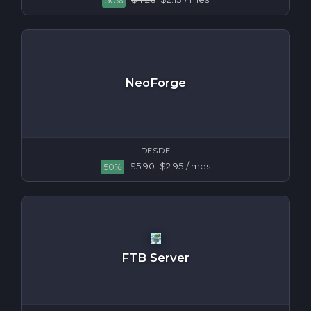
50%
NeoForge
DESDE
$5.90
$2.95
/ mes
50%
FTB Server