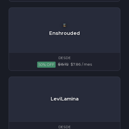
Enshrouded
DESDE
$15.72
$7.86
/ mes
50% OFF
LeviLamina
DESDE