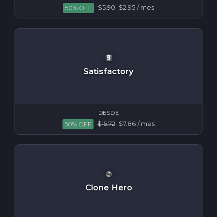
$5.90
$2.95
/ mes
50% OFF
Satisfactory
DESDE
$15.72
$7.86
/ mes
50% OFF
Clone Hero