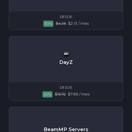
DESDE
$4.26
$2.13
/ mes
50%
DayZ
DESDE
$15.72
$7.86
/ mes
50%
BeamMP Servers