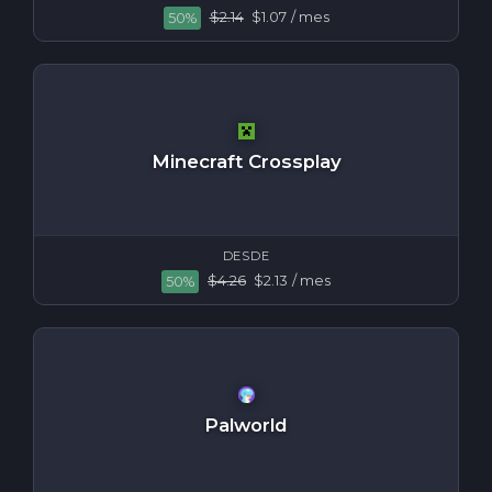
$2.14
$1.07
/ mes
50%
Minecraft Crossplay
DESDE
$4.26
$2.13
/ mes
50%
Palworld