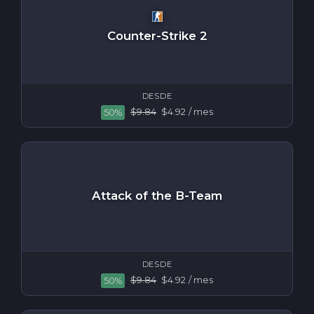
Counter-Strike 2
DESDE
$9.84
$4.92
/ mes
50%
Attack of the B-Team
DESDE
$9.84
$4.92
/ mes
50%