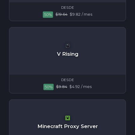
DESDE
$19.64
$9.82
/ mes
50%
V Rising
DESDE
$9.84
$4.92
/ mes
50%
Minecraft Proxy Server