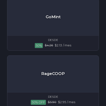
GoMint
DESDE
$4.26
$2.13
/ mes
50%
RageCOOP
DESDE
$5.90
$2.95
/ mes
50% OFF