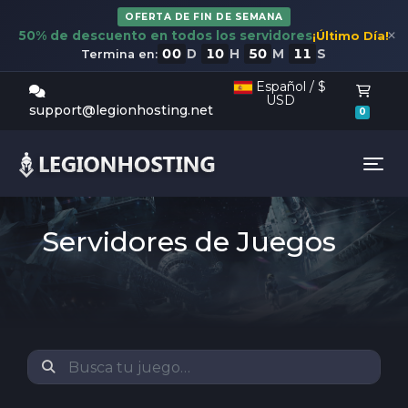
OFERTA DE FIN DE SEMANA
×
50% de descuento en todos los servidores
¡Último Día!
00
10
50
10
D
H
M
S
Termina en:
Español / $
USD
Carrit
support@legionhosting.net
0
Tog
Servidores de Juegos