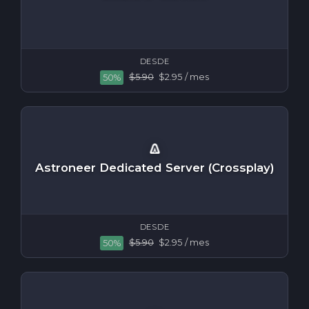
DESDE
$5.90
$2.95
/ mes
50%
Astroneer Dedicated Server (Crossplay)
DESDE
$5.90
$2.95
/ mes
50%