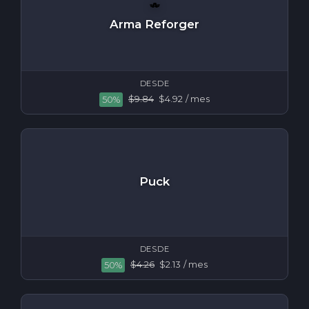
Arma Reforger
DESDE
$9.84
$4.92
/ mes
50%
Puck
DESDE
$4.26
$2.13
/ mes
50%