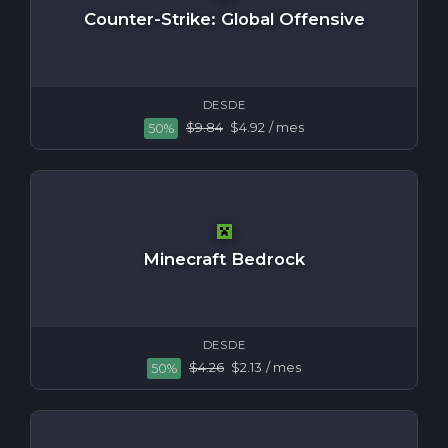
Counter-Strike: Global Offensive
DESDE
$9.84
$4.92
/ mes
50%
Minecraft Bedrock
DESDE
$4.26
$2.13
/ mes
50%