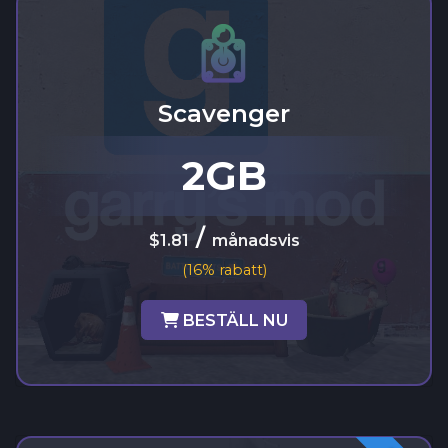
Scavenger
2GB
/
$1.81
månadsvis
(16% rabatt)
BESTÄLL NU