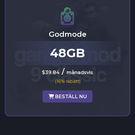
Godmode
48GB
/
$39.84
månadsvis
(16% rabatt)
BESTÄLL NU