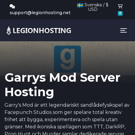
Svenska / $
USD
Kund
support@legionhosting.net
0
Tog
Garrys Mod Server
Hosting
Garry's Mod är ett legendariskt sandlådefysikspel av
Facepunch Studios som ger spelare total kreativ
frihet att bygga, experimentera och spela utan
gränser. Med ikoniska spellägen som TTT, DarkRP,
Prop Hunt och Murder samlar dedikerade servrar