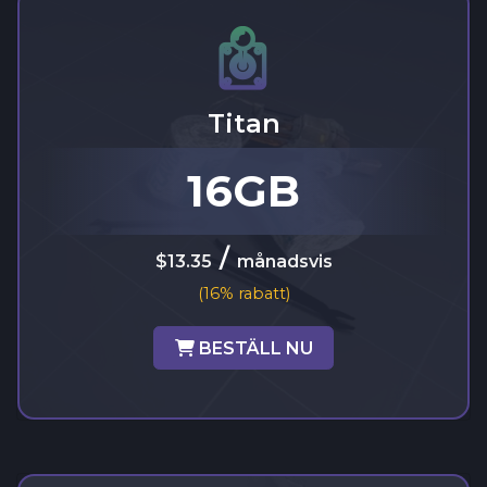
Titan
16GB
/
$13.35
månadsvis
(16% rabatt)
BESTÄLL NU