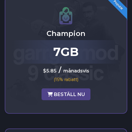
Populär
Champion
7GB
/
$5.85
månadsvis
(15% rabatt)
BESTÄLL NU