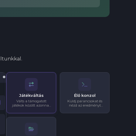
ultunkkal.
Játékváltás
Élő konzol
Válts a támogatott
Küldj parancsokat és
játékok között azonnal,
nézd az eredményt
fájljaid elvesztése nélkül.
valós időben a
böngésződből.