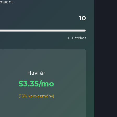
somagot
10
100 játékos
Havi ár
$3.35/mo
(16% kedvezmény)