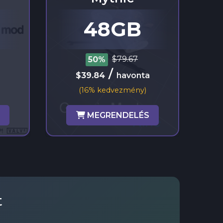
48GB
$79.67
50%
/
$39.84
havonta
(16% kedvezmény)
MEGRENDELÉS
t