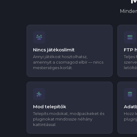
Minden
Nincs játékoslimit
FTP 
Annyi játékost hosztolhatsz,
Teljes
amennyit a csomagod elbír — nincs
szerver
mesterséges korlát.
letölt
Mod telepítők
Adatb
Telepíts modokat, modpackeket és
Hozz l
pluginokat mindössze néhány
plugin
kattintással.