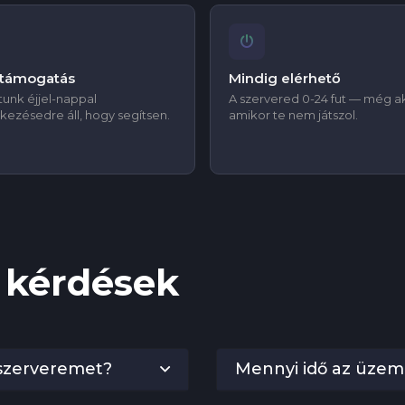
 támogatás
Mindig elérhető
unk éjjel-nappal
A szervered 0-24 fut — még ak
kezésedre áll, hogy segítsen.
amikor te nem játszol.
 kérdések
a szerveremet?
Mennyi idő az üzem