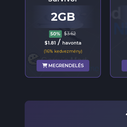
2GB
$3.62
50%
/
$1.81
havonta
(16% kedvezmény)
MEGRENDELÉS