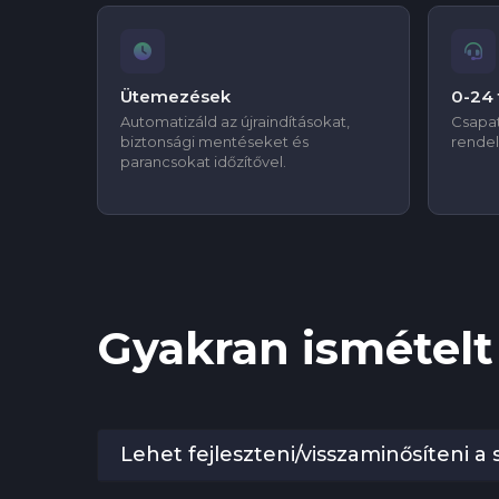
Ütemezések
0-24
Automatizáld az újraindításokat,
Csapat
biztonsági mentéseket és
rendel
parancsokat időzítővel.
Gyakran ismételt
Lehet fejleszteni/visszaminősíteni 