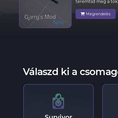
teremtsd meg a töké
Megrendelés
Válaszd ki a csoma
Survivor