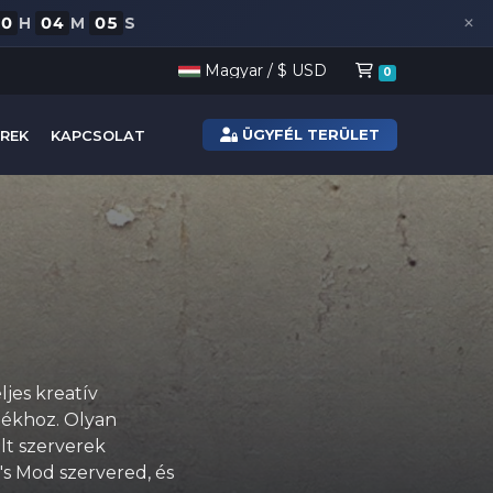
×
10
04
04
H
M
S
Bevásárlóko
Magyar / $ USD
0
ÜGYFÉL TERÜLET
REK
KAPCSOLAT
ljes kreatív
átékhoz. Olyan
lt szerverek
's Mod szervered, és