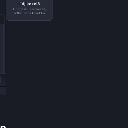
Fájlkezelő
Böngészd, szerkeszd,
töltsd fel és kezeld a
szerver fájljait
közvetlenül a
böngésződben.
an