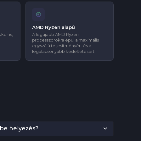
AMD Ryzen alapú
kor is,
A legújabb AMD Ryzen
processzorokra épül a maximális
egyszálú teljesítményért és a
legalacsonyabb késleltetésért.
be helyezés?