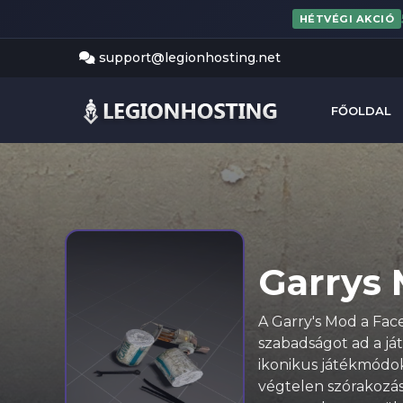
HÉTVÉGI AKCIÓ
support@legionhosting.net
FŐOLDAL
Garrys 
A Garry's Mod a Face
szabadságot ad a já
ikonikus játékmódok
végtelen szórakozás