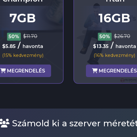
7GB
16GB
$11.70
$26.70
50%
50%
/
/
$5.85
havonta
$13.35
havonta
(15% kedvezmény)
(16% kedvezmény)
MEGRENDELÉS
MEGRENDELÉS
Számold ki a szerver méreté