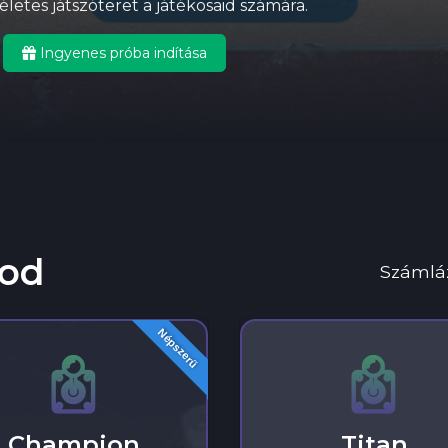
letes játszóteret a játékosaid számára.
Ingyenes próba indítása
god
Számláz
Népszerű
Champion
Titan