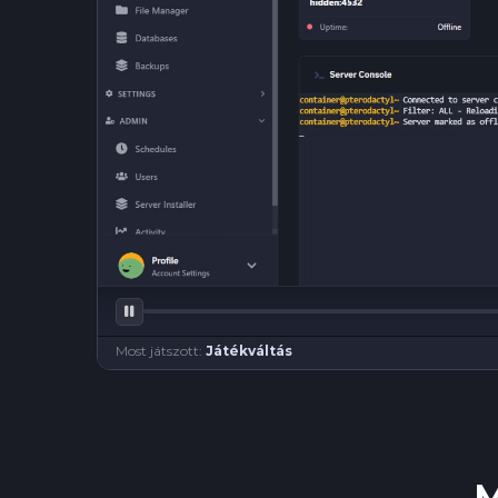
Most játszott:
Játékváltás
M