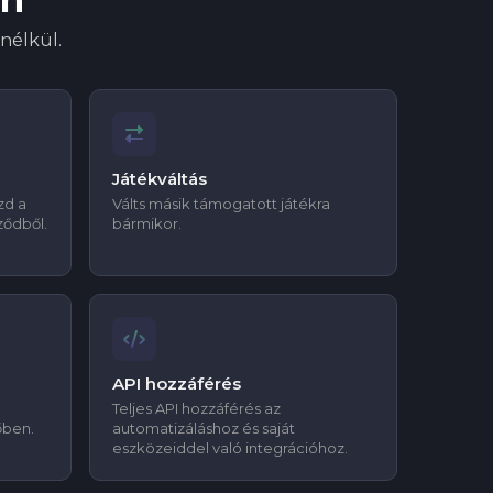
nélkül.
Játékváltás
zd a
Válts másik támogatott játékra
ződből.
bármikor.
API hozzáférés
Teljes API hozzáférés az
őben.
automatizáláshoz és saját
eszközeiddel való integrációhoz.