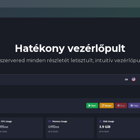
Hatékony vezérlőpult
szervered minden részletét letisztult, intuitív vezérlőp