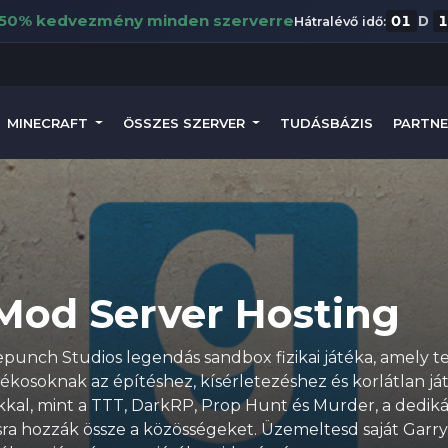
50% kedvezmény minden szerverre
01
D
Hátralévő idő:
MINECRAFT
ÖSSZES SZERVER
TUDÁSBÁZIS
PARTNE
Mod Server Hosting
punch Studios legendás sandbox fizikai játéka, amely te
tékosoknak az építéshez, kísérletezéshez és korlátlan j
kal, mint a TTT, DarkRP, Prop Hunt és Murder, a dediká
ra hozzák össze a közösségeket. Üzemeltesd saját Garry