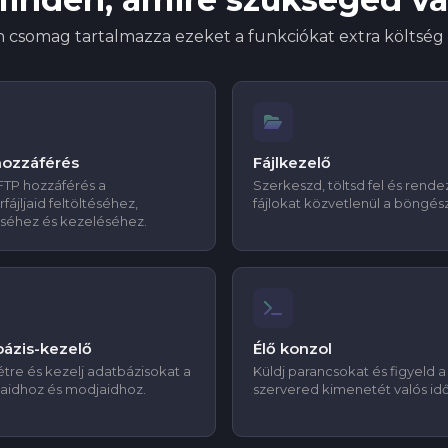
 csomag tartalmazza ezeket a funkciókat extra költség 
hozzáférés
Fájlkezelő
 FTP hozzáférés a
Szerkeszd, töltsd fel és rende
fájljaid feltöltéséhez,
fájlokat közvetlenül a böngés
éséhez és kezeléséhez.
ázis-kezelő
Élő konzol
étre és kezelj adatbázisokat a
Küldj parancsokat és figyeld a
jaidhoz és modjaidhoz.
szervered kimenetét valós id