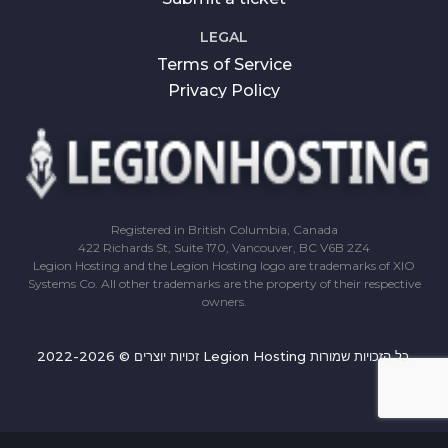
LEGAL
Terms of Service
Privacy Policy
Registered in British Columbia, Canada
422 Richards St, Suite 170, Vancouver, BC V6B 2Z4
Legion Hosting and the Legion Hosting logo are trademarks of XIO
Systems Co. All other trademarks are the property of their respective
owners.
זכויות יוצרים © 2022-2026 Legion Hosting כל הזכויות שמורות.